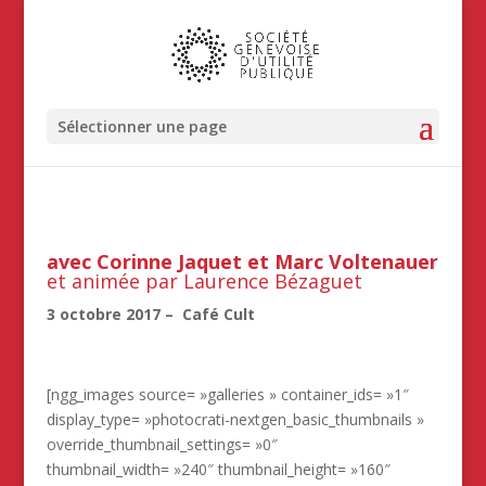
Sélectionner une page
avec Corinne Jaquet et Marc Voltenauer
et animée par Laurence Bézaguet
3 octobre 2017 – Café Cult
[ngg_images source= »galleries » container_ids= »1″
display_type= »photocrati-nextgen_basic_thumbnails »
override_thumbnail_settings= »0″
thumbnail_width= »240″ thumbnail_height= »160″