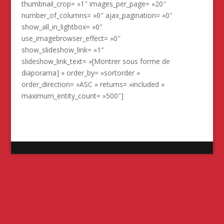
thumbnail_crop= »1″ images_per_page= »20″
number_of_columns= »0″ ajax_pagination= »0″
show_all_in_lightbox= »0″
use_imagebrowser_effect= »0″
show_slideshow_link= »1″
slideshow_link_text= »[Montrer sous forme de
diaporama] » order_by= »sortorder »
order_direction= »ASC » returns= »included »
maximum_entity_count= »500″]